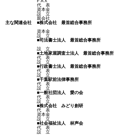
F A X
代 表
資本金
設 立
親会社
主な関連会社
■株式会社 最首総合事務所
資本金
設 立
■司法書士法人 最首総合事務所
設 立
■土地家屋調査士法人 最首総合事務所
代 表
設 立
■行政書士法人 最首総合事務所
代 表
設 立
■千葉駅前法律事務所
代 表
設 立
■一般社団法人 愛の会
代 表
設 立
■株式会社 みどり創研
代 表
資本金
設 立
■社会福祉法人 林声会
代 表
設 立