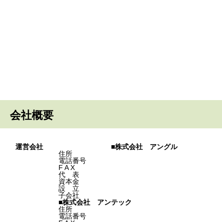
会社概要
運営会社
■株式会社 アングル
住所
電話番号
F A X
代 表
資本金
設 立
子会社
■株式会社 アンテック
住所
電話番号